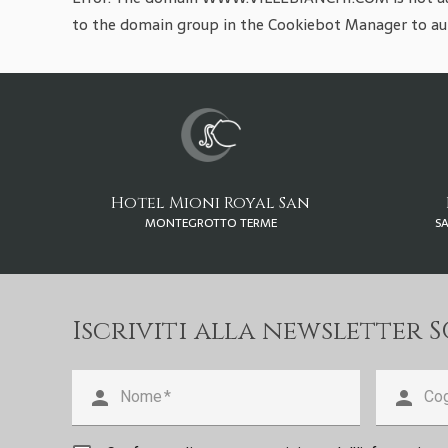
to the domain group in the Cookiebot Manager to au
Hotel Mioni Royal San
MONTEGROTTO TERME
S
Iscriviti alla newsletter 
person
person
Nome
Co