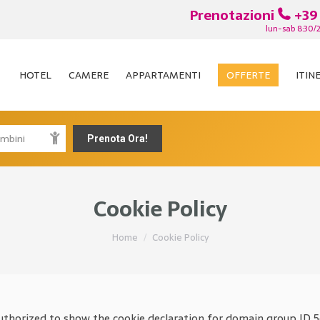
Prenotazioni
+39
lun-sab 8:30/
HOTEL
CAMERE
APPARTAMENTI
OFFERTE
ITIN
HOTEL
CAMERE
APPARTAMENTI
OFFERTE
ITIN
Cookie Policy
You are here:
Home
Cookie Policy
horized to show the cookie declaration for domain group ID 5