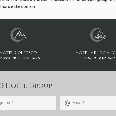
thorize the domain.
Hotel Colfosco
Hotel Ville Bianc
AN MARTINO DI CASTROZZA
GRADO, ISOLA DEL SOLE
SG Hotel Group
alternate_email
gnome
Email