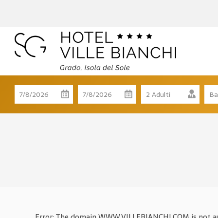
Error: The domain WWW.VILLEBIANCHI.COM is not aut